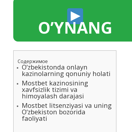
O’YNANG
Содержимое
O‘zbekistonda onlayn
kazinolarning qonuniy holati
Mostbet kazinosining
xavfsizlik tizimi va
himoyalash darajasi
Mostbet litsenziyasi va uning
O‘zbekiston bozorida
faoliyati