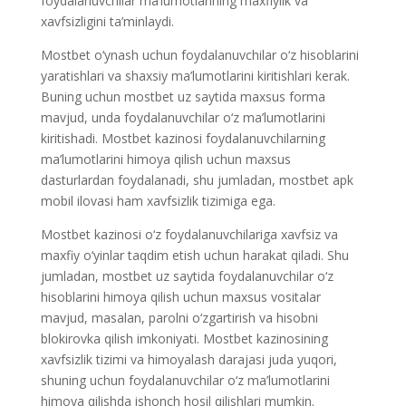
foydalanuvchilar ma’lumotlarining maxfiylik va
xavfsizligini ta’minlaydi.
Mostbet o‘ynash uchun foydalanuvchilar o‘z hisoblarini
yaratishlari va shaxsiy ma’lumotlarini kiritishlari kerak.
Buning uchun mostbet uz saytida maxsus forma
mavjud, unda foydalanuvchilar o‘z ma’lumotlarini
kiritishadi. Mostbet kazinosi foydalanuvchilarning
ma’lumotlarini himoya qilish uchun maxsus
dasturlardan foydalanadi, shu jumladan, mostbet apk
mobil ilovasi ham xavfsizlik tizimiga ega.
Mostbet kazinosi o‘z foydalanuvchilariga xavfsiz va
maxfiy o‘yinlar taqdim etish uchun harakat qiladi. Shu
jumladan, mostbet uz saytida foydalanuvchilar o‘z
hisoblarini himoya qilish uchun maxsus vositalar
mavjud, masalan, parolni o‘zgartirish va hisobni
blokirovka qilish imkoniyati. Mostbet kazinosining
xavfsizlik tizimi va himoyalash darajasi juda yuqori,
shuning uchun foydalanuvchilar o‘z ma’lumotlarini
himoya qilishda ishonch hosil qilishlari mumkin.